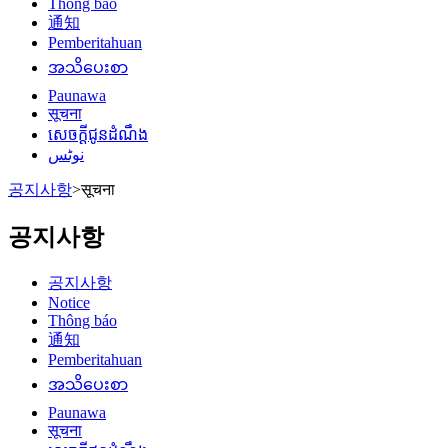
Thông báo
通知
Pemberitahuan
အသိပေးစာ
Paunawa
सूचना
សេចក្តីជូនដំណឹង
نوٹس
공지사항
>
सूचना
공지사항
공지사항
Notice
Thông báo
通知
Pemberitahuan
အသိပေးစာ
Paunawa
सूचना