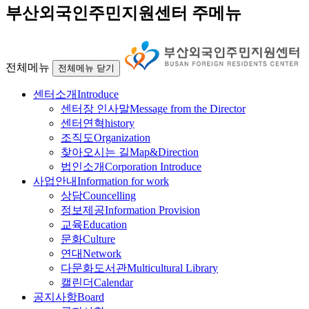
부산외국인주민지원센터 주메뉴
전체메뉴
전체메뉴 닫기
센터소개
Introduce
센터장 인사말
Message from the Director
센터연혁
history
조직도
Organization
찾아오시는 길
Map&Direction
법인소개
Corporation Introduce
사업안내
Information for work
상담
Councelling
정보제공
Information Provision
교육
Education
문화
Culture
연대
Network
다문화도서관
Multicultural Library
캘린더
Calendar
공지사항
Board