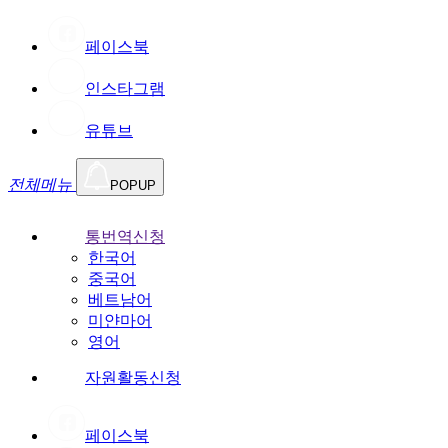
페이스북
인스타그램
유튜브
전체메뉴
POPUP
통번역신청
한국어
중국어
베트남어
미얀마어
영어
자원활동신청
페이스북