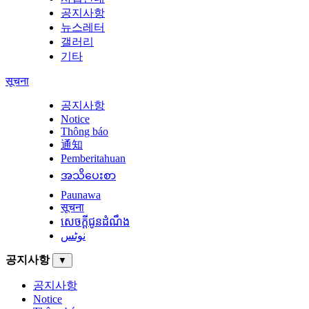
공지사항
뉴스레터
갤러리
기타
सूचना
공지사항
Notice
Thông báo
通知
Pemberitahuan
အသိပေးစာ
Paunawa
सूचना
សេចក្តីជូនដំណឹង
نوٹس
공지사항
▼
공지사항
Notice