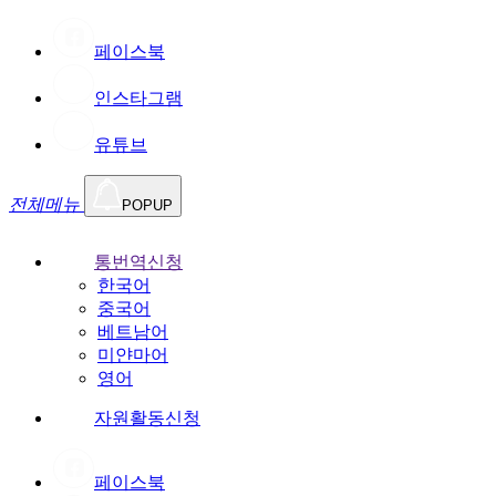
페이스북
인스타그램
유튜브
전체메뉴
POPUP
통번역신청
한국어
중국어
베트남어
미얀마어
영어
자원활동신청
페이스북