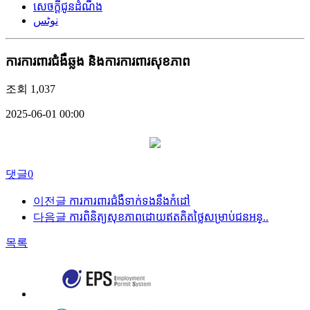
សេចក្តីជូនដំណឹង
نوٹس
ការការពារជំងឺឆ្លង និងការការពារសុខភាព
조회
1,037
2025-06-01 00:00
댓글
0
이전글
ការការពារជំងឺទាក់ទងនឹងកំដៅ
다음글
ការពិនិត្យសុខភាពដោយឥតគិតថ្លៃសម្រាប់ជនអន្..
목록