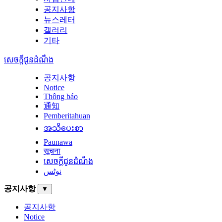
공지사항
뉴스레터
갤러리
기타
សេចក្តីជូនដំណឹង
공지사항
Notice
Thông báo
通知
Pemberitahuan
အသိပေးစာ
Paunawa
सूचना
សេចក្តីជូនដំណឹង
نوٹس
공지사항
▼
공지사항
Notice