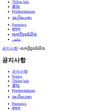
Thông báo
通知
Pemberitahuan
အသိပေးစာ
Paunawa
सूचना
សេចក្តីជូនដំណឹង
نوٹس
공지사항
>
សេចក្តីជូនដំណឹង
공지사항
공지사항
Notice
Thông báo
通知
Pemberitahuan
အသိပေးစာ
Paunawa
सूचना