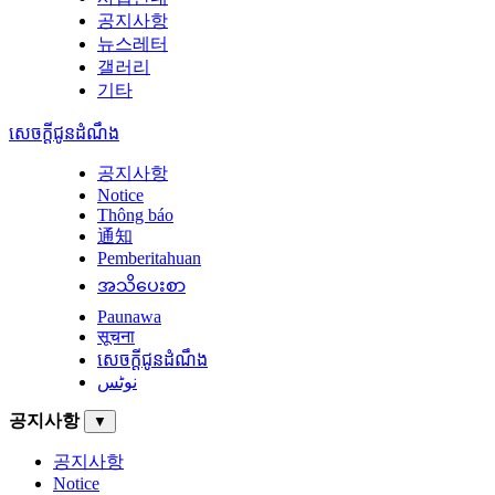
공지사항
뉴스레터
갤러리
기타
សេចក្តីជូនដំណឹង
공지사항
Notice
Thông báo
通知
Pemberitahuan
အသိပေးစာ
Paunawa
सूचना
សេចក្តីជូនដំណឹង
نوٹس
공지사항
▼
공지사항
Notice