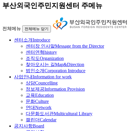
부산외국인주민지원센터 주메뉴
전체메뉴
전체메뉴 닫기
센터소개
Introduce
센터장 인사말
Message from the Director
센터연혁
history
조직도
Organization
찾아오시는 길
Map&Direction
법인소개
Corporation Introduce
사업안내
Information for work
상담
Councelling
정보제공
Information Provision
교육
Education
문화
Culture
연대
Network
다문화도서관
Multicultural Library
캘린더
Calendar
공지사항
Board