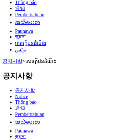
Thông báo
通知
Pemberitahuan
အသိပေးစာ
Paunawa
सूचना
សេចក្តីជូនដំណឹង
نوٹس
공지사항
>
សេចក្តីជូនដំណឹង
공지사항
공지사항
Notice
Thông báo
通知
Pemberitahuan
အသိပေးစာ
Paunawa
सूचना