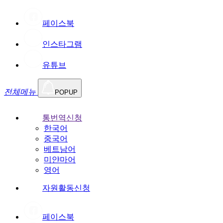
페이스북
인스타그램
유튜브
전체메뉴
POPUP
통번역신청
한국어
중국어
베트남어
미얀마어
영어
자원활동신청
페이스북