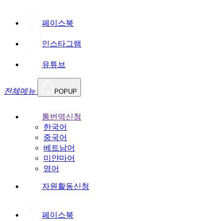
페이스북
인스타그램
유튜브
전체메뉴
POPUP
통번역신청
한국어
중국어
베트남어
미얀마어
영어
자원활동신청
페이스북