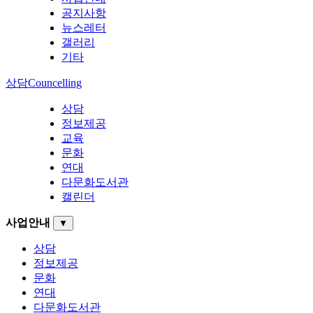
공지사항
뉴스레터
갤러리
기타
상담
Councelling
상담
정보제공
교육
문화
연대
다문화도서관
캘린더
사업안내
▼
상담
정보제공
문화
연대
다문화도서관