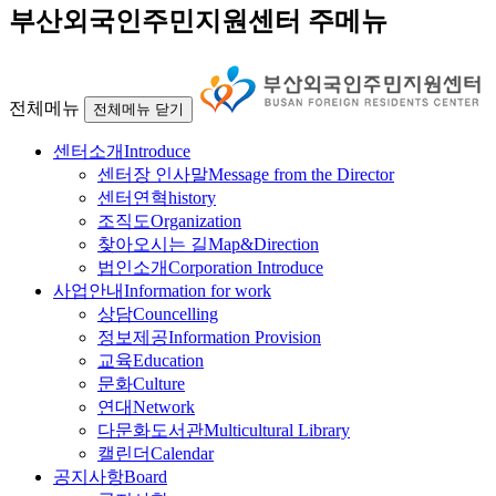
부산외국인주민지원센터 주메뉴
전체메뉴
전체메뉴 닫기
센터소개
Introduce
센터장 인사말
Message from the Director
센터연혁
history
조직도
Organization
찾아오시는 길
Map&Direction
법인소개
Corporation Introduce
사업안내
Information for work
상담
Councelling
정보제공
Information Provision
교육
Education
문화
Culture
연대
Network
다문화도서관
Multicultural Library
캘린더
Calendar
공지사항
Board