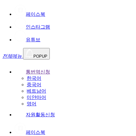
페이스북
인스타그램
유튜브
전체메뉴
POPUP
통번역신청
한국어
중국어
베트남어
미얀마어
영어
자원활동신청
페이스북