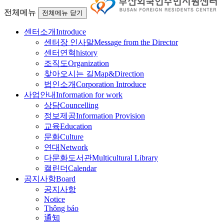
전체메뉴
전체메뉴 닫기
센터소개
Introduce
센터장 인사말
Message from the Director
센터연혁
history
조직도
Organization
찾아오시는 길
Map&Direction
법인소개
Corporation Introduce
사업안내
Information for work
상담
Councelling
정보제공
Information Provision
교육
Education
문화
Culture
연대
Network
다문화도서관
Multicultural Library
캘린더
Calendar
공지사항
Board
공지사항
Notice
Thông báo
通知