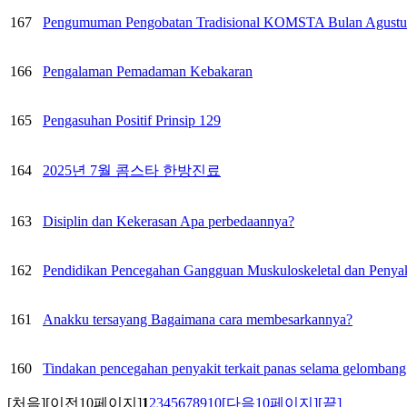
167
Pengumuman Pengobatan Tradisional KOMSTA Bulan Agustu
166
Pengalaman Pemadaman Kebakaran
165
Pengasuhan Positif Prinsip 129
164
2025년 7월 콤스타 한방진료
163
Disiplin dan Kekerasan Apa perbedaannya?
162
Pendidikan Pencegahan Gangguan Muskuloskeletal dan Penyak
161
Anakku tersayang Bagaimana cara membesarkannya?
160
Tindakan pencegahan penyakit terkait panas selama gelombang
[처음]
[이전10페이지]
1
2
3
4
5
6
7
8
9
10
[다음10페이지]
[끝]