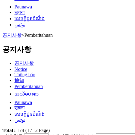
Paunawa
सूचना
សេចក្តីជូនដំណឹង
نوٹس
공지사항
>
Pemberitahuan
공지사항
공지사항
Notice
Thông báo
通知
Pemberitahuan
အသိပေးစာ
Paunawa
सूचना
សេចក្តីជូនដំណឹង
نوٹس
Total :
174
(
1
/
12
Page)