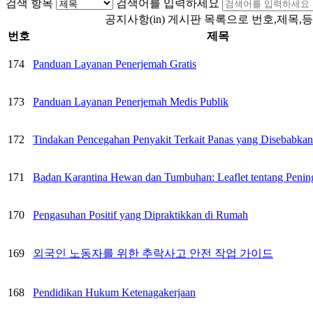
검색 항목
검색어를 입력하세요
공지사항(in) 게시판 목록으로 번호,제목,
번호
제목
174
Panduan Layanan Penerjemah Gratis
173
Panduan Layanan Penerjemah Medis Publik
172
Tindakan Pencegahan Penyakit Terkait Panas yang Disebabkan
171
Badan Karantina Hewan dan Tumbuhan: Leaflet tentang Peni
170
Pengasuhan Positif yang Dipraktikkan di Rumah
169
외국인 노동자를 위한 추락사고 안전 작업 가이드
168
Pendidikan Hukum Ketenagakerjaan