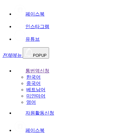
페이스북
인스타그램
유튜브
전체메뉴
POPUP
통번역신청
한국어
중국어
베트남어
미얀마어
영어
자원활동신청
페이스북