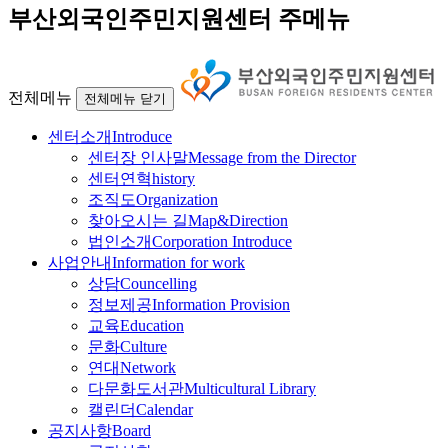
부산외국인주민지원센터 주메뉴
전체메뉴
전체메뉴 닫기
센터소개
Introduce
센터장 인사말
Message from the Director
센터연혁
history
조직도
Organization
찾아오시는 길
Map&Direction
법인소개
Corporation Introduce
사업안내
Information for work
상담
Councelling
정보제공
Information Provision
교육
Education
문화
Culture
연대
Network
다문화도서관
Multicultural Library
캘린더
Calendar
공지사항
Board