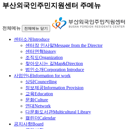
부산외국인주민지원센터 주메뉴
전체메뉴
전체메뉴 닫기
센터소개
Introduce
센터장 인사말
Message from the Director
센터연혁
history
조직도
Organization
찾아오시는 길
Map&Direction
법인소개
Corporation Introduce
사업안내
Information for work
상담
Councelling
정보제공
Information Provision
교육
Education
문화
Culture
연대
Network
다문화도서관
Multicultural Library
캘린더
Calendar
공지사항
Board