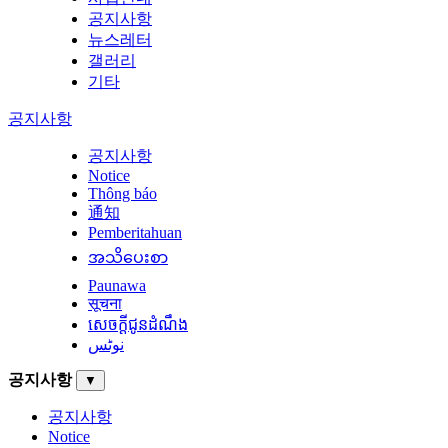
공지사항
뉴스레터
갤러리
기타
공지사항
공지사항
Notice
Thông báo
通知
Pemberitahuan
အသိပေးစာ
Paunawa
सूचना
សេចក្តីជូនដំណឹង
نوٹس
공지사항
▼
공지사항
Notice