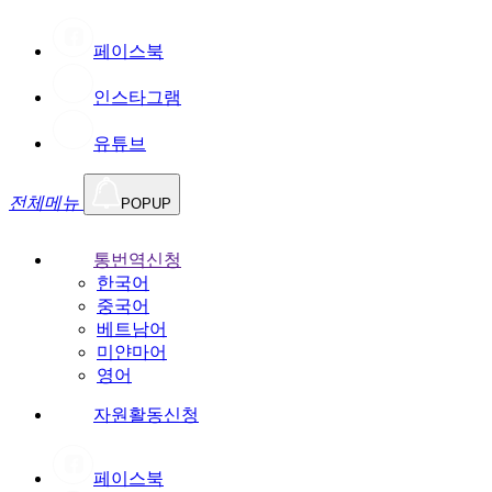
페이스북
인스타그램
유튜브
전체메뉴
POPUP
통번역신청
한국어
중국어
베트남어
미얀마어
영어
자원활동신청
페이스북