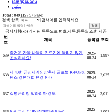
សេចក្តីជូនដំណឹង
نوٹس
Total :
849
(
15
/
57
Page)
검색 항목
검색어를 입력하세요
검색
공지사항(ko) 게시판 목록으로 번호,제목,등록일,조회 제공
번
제목
등록일
조회
호
즐거운 가을 나들이 진드기에 물리지 않게
2025-
639
1,997
08-24
조심하세요!
제 43회 금산세계인삼축제 글로벌 K-POP&
2025-
638
2,025
08-24
댄스 경연대회 변경 안내
2025-
질병관리청 말라리아 경보
637
2,011
08-24
2025-
안전교실 (119안전체험관 방문)
636
1,991