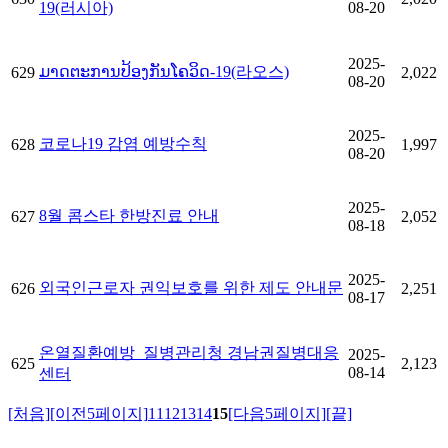
19(러시아)
08-20
2025-
ມາດຕະການປ້ອງກັນໂຄວິດ-19(라오스)
629
2,022
08-20
2025-
코로나19 감염 예방수칙
628
1,997
08-20
2025-
8월 콤스타 한방진료 안내
627
2,052
08-18
2025-
외국인근로자 권익보호를 위한 제도 안내문
626
2,251
08-17
온열질환예방_질병관리청 경남권질병대응
2025-
625
2,123
08-14
센터
[처음]
[이전5페이지]
11
12
13
14
15
[다음5페이지]
[끝]