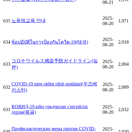
08-21
2025-
노동법교육 안내
635
1,971
08-20
2025-
634
ข้อปฏิบัติในการป้องกันโควิด-19(태국)
2,018
08-20
コロナウイルス感染予防ガイドライン(일
2025-
633
2,004
08-20
본)
COVID-19 ning oldini olish qoidalari(우즈베
2025-
632
2,009
08-20
키스탄)
КОВИД-19-ийн урьдчилан сэргийлэх
2025-
631
2,032
дүрэм(몽골)
08-20
Профилактические меры против COVID-
2025-
630
2,020