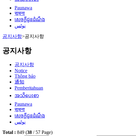
Paunawa
सूचना
សេចក្តីជូនដំណឹង
نوٹس
공지사항
>
공지사항
공지사항
공지사항
Notice
Thông báo
通知
Pemberitahuan
အသိပေးစာ
Paunawa
सूचना
សេចក្តីជូនដំណឹង
نوٹس
Total :
849
(
38
/
57
Page)