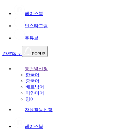
페이스북
인스타그램
유튜브
전체메뉴
POPUP
통번역신청
한국어
중국어
베트남어
미얀마어
영어
자원활동신청
페이스북