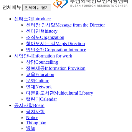
전체메뉴
전체메뉴 닫기
센터소개
Introduce
센터장 인사말
Message from the Director
센터연혁
history
조직도
Organization
찾아오시는 길
Map&Direction
법인소개
Corporation Introduce
사업안내
Information for work
상담
Councelling
정보제공
Information Provision
교육
Education
문화
Culture
연대
Network
다문화도서관
Multicultural Library
캘린더
Calendar
공지사항
Board
공지사항
Notice
Thông báo
通知