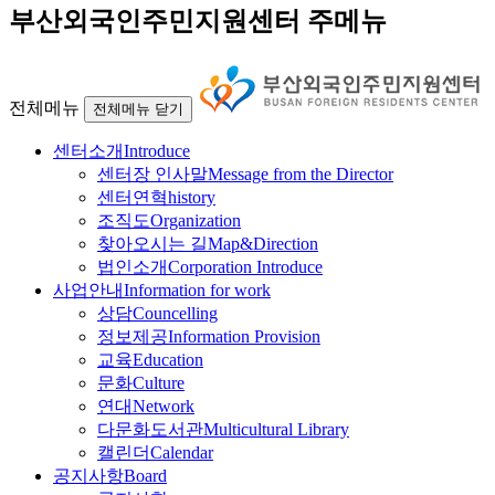
부산외국인주민지원센터 주메뉴
전체메뉴
전체메뉴 닫기
센터소개
Introduce
센터장 인사말
Message from the Director
센터연혁
history
조직도
Organization
찾아오시는 길
Map&Direction
법인소개
Corporation Introduce
사업안내
Information for work
상담
Councelling
정보제공
Information Provision
교육
Education
문화
Culture
연대
Network
다문화도서관
Multicultural Library
캘린더
Calendar
공지사항
Board