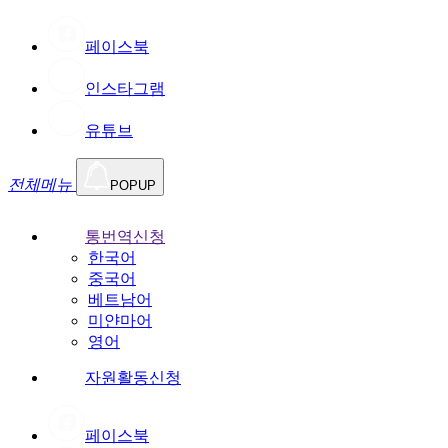
페이스북
인스타그램
유튜브
전체메뉴
POPUP
통번역신청
한국어
중국어
베트남어
미얀마어
영어
자원활동신청
페이스북