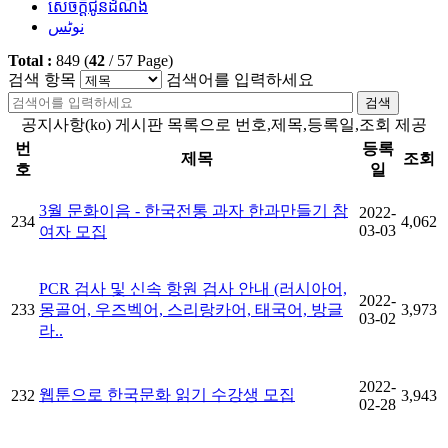
សេចក្តីជូនដំណឹង
نوٹس
Total :
849
(
42
/
57
Page)
검색 항목
검색어를 입력하세요
검색
공지사항(ko) 게시판 목록으로 번호,제목,등록일,조회 제공
번
등록
제목
조회
호
일
3월 문화이음 - 한국전통 과자 한과만들기 참
2022-
234
4,062
03-03
여자 모집
PCR 검사 및 신속 항원 검사 안내 (러시아어,
2022-
233
몽골어, 우즈벡어, 스리랑카어, 태국어, 방글
3,973
03-02
라..
2022-
웹툰으로 한국문화 읽기 수강생 모집
232
3,943
02-28