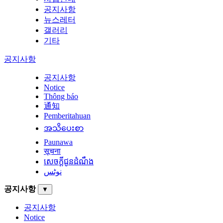
공지사항
뉴스레터
갤러리
기타
공지사항
공지사항
Notice
Thông báo
通知
Pemberitahuan
အသိပေးစာ
Paunawa
सूचना
សេចក្តីជូនដំណឹង
نوٹس
공지사항
▼
공지사항
Notice