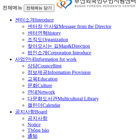
전체메뉴
전체메뉴 닫기
센터소개
Introduce
센터장 인사말
Message from the Director
센터연혁
history
조직도
Organization
찾아오시는 길
Map&Direction
법인소개
Corporation Introduce
사업안내
Information for work
상담
Councelling
정보제공
Information Provision
교육
Education
문화
Culture
연대
Network
다문화도서관
Multicultural Library
캘린더
Calendar
공지사항
Board
공지사항
Notice
Thông báo
通知