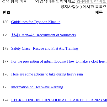
검색 항목
검색어를 입력하세요
공지사항(en) 게시판 목록
번호
제목
180
Guidelines for Typhoon Khanun
179
함께Green부산 Recruitment of volunteers
178
Safety Class - Rescue and First Aid Training
177
For the prevention of urban flooding How to make a clog-free r
176
Here are some actions to take during heavy rain
175
information on Heatwave warning
174
RECRUITING INTERNATIONAL TRAINEE FOR 2023 