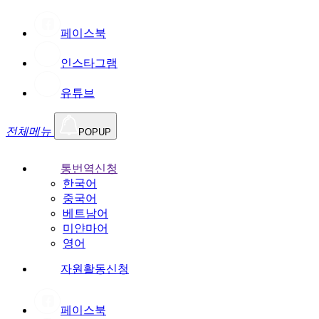
페이스북
인스타그램
유튜브
전체메뉴
POPUP
통번역신청
한국어
중국어
베트남어
미얀마어
영어
자원활동신청
페이스북