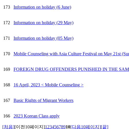
173
Information on holiday (6 June)
172
Information on holiday (29 May)
171
Information on holiday (05 May)
170
Mobile Counseling with Asia Culture Festival on May 21st (Su
169
FOREIGN DRUG OFFENDERS PUNISHED IN THE SAM
168
16 April, 2023 < Mobile Counseling >
167
Basic Rights of Migrant Workers
166
2023 Korean Class apply
[처음]
[이전10페이지]
1
2
3
4
5
6
7
8
9
10
[다음10페이지]
[끝]