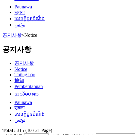
Paunawa
सूचना
សេចក្តីជូនដំណឹង
نوٹس
공지사항
>
Notice
공지사항
공지사항
Notice
Thông báo
通知
Pemberitahuan
အသိပေးစာ
Paunawa
सूचना
សេចក្តីជូនដំណឹង
نوٹس
Total :
315
(
10
/
21
Page)