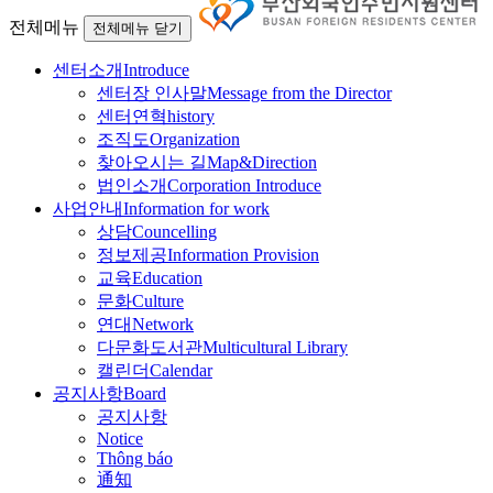
전체메뉴
전체메뉴 닫기
센터소개
Introduce
센터장 인사말
Message from the Director
센터연혁
history
조직도
Organization
찾아오시는 길
Map&Direction
법인소개
Corporation Introduce
사업안내
Information for work
상담
Councelling
정보제공
Information Provision
교육
Education
문화
Culture
연대
Network
다문화도서관
Multicultural Library
캘린더
Calendar
공지사항
Board
공지사항
Notice
Thông báo
通知