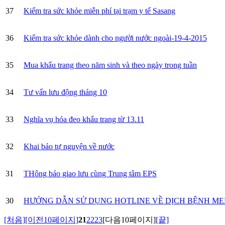
37
Kiểm tra sức khỏe miễn phí tại trạm y tế Sasang
36
Kiểm tra sức khỏe dành cho người nước ngoài-19-4-2015
35
Mua khẩu trang theo năm sinh và theo ngày trong tuần
34
Tư vấn lưu động tháng 10
33
Nghĩa vụ hóa đeo khẩu trang từ 13.11
32
Khai báo tự nguyện về nước
31
THông báo giao lưu cùng Trung tâm EPS
30
HƯỚNG DẪN SỬ DỤNG HOTLINE VỀ DỊCH BỆNH ME
[처음]
[이전10페이지]
21
22
23
[다음10페이지]
[끝]