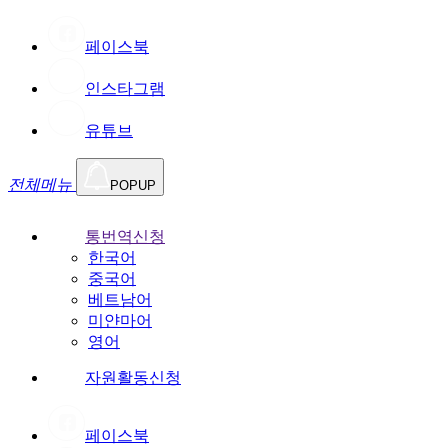
페이스북
인스타그램
유튜브
전체메뉴
POPUP
통번역신청
한국어
중국어
베트남어
미얀마어
영어
자원활동신청
페이스북