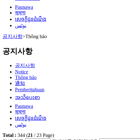
Paunawa
सूचना
សេចក្តីជូនដំណឹង
نوٹس
공지사항
>
Thông báo
공지사항
공지사항
Notice
Thông báo
通知
Pemberitahuan
အသိပေးစာ
Paunawa
सूचना
សេចក្តីជូនដំណឹង
نوٹس
Total :
344
(
21
/
23
Page)