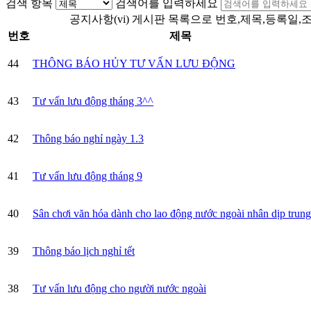
검색 항목
검색어를 입력하세요
공지사항(vi) 게시판 목록으로 번호,제목,등록일,
번호
제목
44
THÔNG BÁO HỦY TƯ VẤN LƯU ĐỘNG
43
Tư vấn lưu động tháng 3^^
42
Thông báo nghỉ ngày 1.3
41
Tư vấn lưu động tháng 9
40
Sân chơi văn hóa dành cho lao động nước ngoài nhân dịp trung
39
Thông báo lịch nghỉ tết
38
Tư vấn lưu động cho người nước ngoài