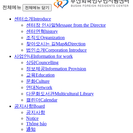
전체메뉴
전체메뉴 닫기
센터소개
Introduce
센터장 인사말
Message from the Director
센터연혁
history
조직도
Organization
찾아오시는 길
Map&Direction
법인소개
Corporation Introduce
사업안내
Information for work
상담
Councelling
정보제공
Information Provision
교육
Education
문화
Culture
연대
Network
다문화도서관
Multicultural Library
캘린더
Calendar
공지사항
Board
공지사항
Notice
Thông báo
通知