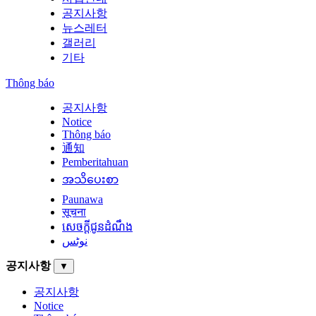
공지사항
뉴스레터
갤러리
기타
Thông báo
공지사항
Notice
Thông báo
通知
Pemberitahuan
အသိပေးစာ
Paunawa
सूचना
សេចក្តីជូនដំណឹង
نوٹس
공지사항
▼
공지사항
Notice