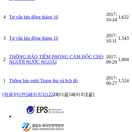
2017-
4
Tư vấn lưu động tháng 10
1,622
10-24
2017-
3
Tư vấn lưu động tháng 10
1,543
10-11
THÔNG BÁO TIÊM PHÒNG CẢM ĐỘC CHO
2017-
2
1,604
NGƯỜI NƯỚC NGOÀI
09-29
2017-
1
Thông báo nghỉ Trung thu và lịch đỏ
1,524
09-27
[처음]
[이전5페이지]
21
22
23
[다음5페이지]
[끝]