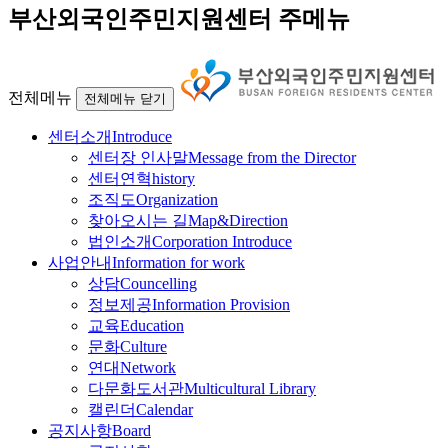
부산외국인주민지원센터 주메뉴
전체메뉴
전체메뉴 닫기
센터소개
Introduce
센터장 인사말
Message from the Director
센터연혁
history
조직도
Organization
찾아오시는 길
Map&Direction
법인소개
Corporation Introduce
사업안내
Information for work
상담
Councelling
정보제공
Information Provision
교육
Education
문화
Culture
연대
Network
다문화도서관
Multicultural Library
캘린더
Calendar
공지사항
Board