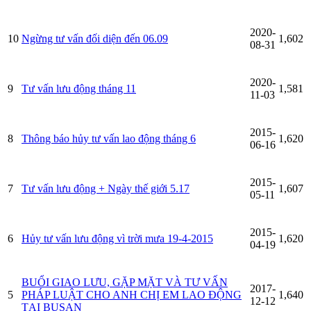
2020-
10
Ngừng tư vấn đối diện đến 06.09
1,602
08-31
2020-
9
Tư vấn lưu động tháng 11
1,581
11-03
2015-
8
Thông báo hủy tư vấn lao động tháng 6
1,620
06-16
2015-
7
Tư vấn lưu động + Ngày thế giới 5.17
1,607
05-11
2015-
6
Hủy tư vấn lưu động vì trời mưa 19-4-2015
1,620
04-19
BUỔI GIAO LƯU, GẶP MẶT VÀ TƯ VẤN
2017-
5
PHÁP LUẬT CHO ANH CHỊ EM LAO ĐỘNG
1,640
12-12
TẠI BUSAN