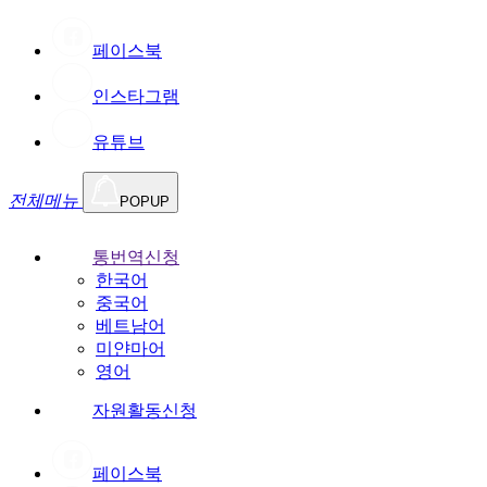
페이스북
인스타그램
유튜브
전체메뉴
POPUP
통번역신청
한국어
중국어
베트남어
미얀마어
영어
자원활동신청
페이스북