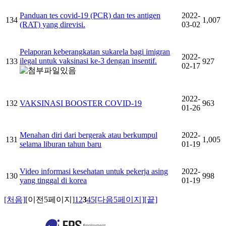
Panduan tes covid-19 (PCR) dan tes antigen
2022-
134
1,007
(RAT) yang direvisi.
03-02
Pelaporan keberangkatan sukarela bagi imigran
2022-
ilegal untuk vaksinasi ke-3 dengan insentif.
133
927
02-17
2022-
132
VAKSINASI BOOSTER COVID-19
963
01-26
Menahan diri dari bergerak atau berkumpul
2022-
131
1,005
selama liburan tahun baru
01-19
Video informasi kesehatan untuk pekerja asing
2022-
130
998
yang tinggal di korea
01-19
[처음]
[이전5페이지]
1
2
3
4
5
[다음5페이지]
[끝]