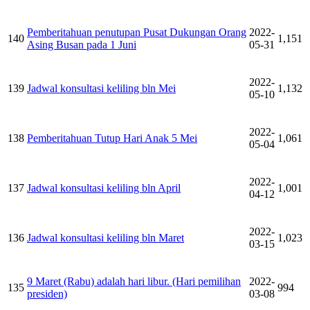
Pemberitahuan penutupan Pusat Dukungan Orang
2022-
140
1,151
Asing Busan pada 1 Juni
05-31
2022-
139
Jadwal konsultasi keliling bln Mei
1,132
05-10
2022-
138
Pemberitahuan Tutup Hari Anak 5 Mei
1,061
05-04
2022-
137
Jadwal konsultasi keliling bln April
1,001
04-12
2022-
136
Jadwal konsultasi keliling bln Maret
1,023
03-15
9 Maret (Rabu) adalah hari libur. (Hari pemilihan
2022-
135
994
presiden)
03-08