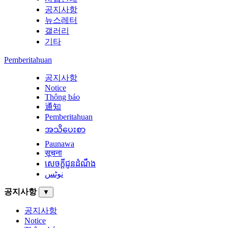
공지사항
뉴스레터
갤러리
기타
Pemberitahuan
공지사항
Notice
Thông báo
通知
Pemberitahuan
အသိပေးစာ
Paunawa
सूचना
សេចក្តីជូនដំណឹង
نوٹس
공지사항
▼
공지사항
Notice