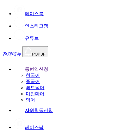
페이스북
인스타그램
유튜브
전체메뉴
POPUP
통번역신청
한국어
중국어
베트남어
미얀마어
영어
자원활동신청
페이스북