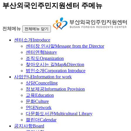
부산외국인주민지원센터 주메뉴
전체메뉴
전체메뉴 닫기
센터소개
Introduce
센터장 인사말
Message from the Director
센터연혁
history
조직도
Organization
찾아오시는 길
Map&Direction
법인소개
Corporation Introduce
사업안내
Information for work
상담
Councelling
정보제공
Information Provision
교육
Education
문화
Culture
연대
Network
다문화도서관
Multicultural Library
캘린더
Calendar
공지사항
Board