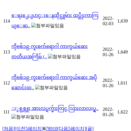
ေရႊ႕ေျပာင္းေနထိုင္သူမ်ား ထပ္တိုးကာကြ
2022-
114
1,639
02-03
ယ္ေဆ..
ကိုဗစ်၁၉ ကူးစက်ရောဂါ ကာကွယ်ဆေး
2022-
113
1,649
01-26
တတိယအကြိမ် (..
ကိုဗစ်၁၉ ကူးစက်ရောဂါ ကာကွယ်ဆေး အပို
2022-
112
1,611
01-26
ဆောင်းထ..
ႏွစ္သစ္ကူး အားလပ္ရက္မ်ားတြင္ သြားလာလႈပ္ရွ..
2022-
111
1,622
01-26
[처음]
[이전5페이지]
6
7
8
9
10
[다음5페이지]
[끝]