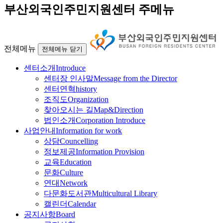
부산외국인주민지원센터 주메뉴
전체메뉴
전체메뉴 닫기
센터소개
Introduce
센터장 인사말
Message from the Director
센터연혁
history
조직도
Organization
찾아오시는 길
Map&Direction
법인소개
Corporation Introduce
사업안내
Information for work
상담
Councelling
정보제공
Information Provision
교육
Education
문화
Culture
연대
Network
다문화도서관
Multicultural Library
캘린더
Calendar
공지사항
Board