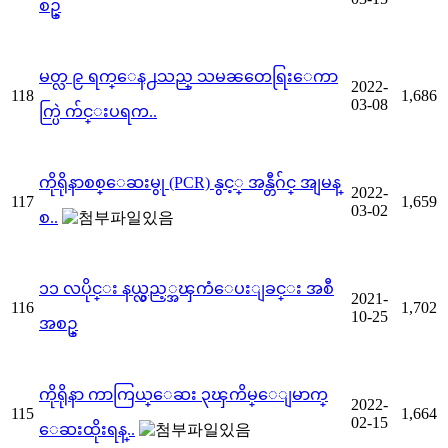
စဥ္
မတ္လ ၉ ရက္ေန႕သည္ သမၼတေရြးေကာ
2022-
118
1,686
03-08
က္ပြဲ က်င္းပရက..
ကိုရိုနာစစ္ေဆးမွု (PCR) နွင့္ အန္တီဂ်င္ အျမန္
2022-
117
1,659
03-02
စ..
၁၁ လပိုင္း နယ္လွည့္အၾကံေပးျခင္း အစီ
2021-
116
1,702
10-25
အစဥ္
ကိုရိုနာ ကာကြယ္ေဆး ၃ၾကိမ္ေျမာက္
2022-
115
1,664
02-15
ေဆးထိုးရန္..