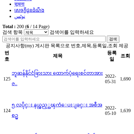
सूचना
សេចក្តីជូនដំណឹង
نوٹس
Total :
200
(
6
/
14
Page)
검색 항목
검색어를 입력하세요
검색
공지사항(my) 게시판 목록으로 번호,제목,등록일,조회 제공
번
등록
제목
조회
호
일
ဘူဆန်နိုင်ငံခြားသား ထောက်ပံ့ရေးစင်တာအား
2022-
125
1,690
05-31
ဇ..
၅ လပိုင္း နယ္လွည့္အၾကံေပးျခင္း အစီအ
2022-
124
1,639
05-10
စဥ္