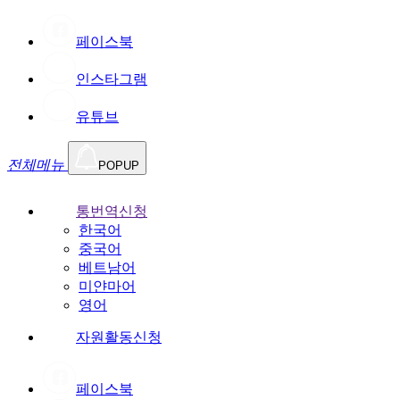
페이스북
인스타그램
유튜브
전체메뉴
POPUP
통번역신청
한국어
중국어
베트남어
미얀마어
영어
자원활동신청
페이스북