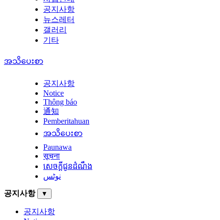
공지사항
뉴스레터
갤러리
기타
အသိပေးစာ
공지사항
Notice
Thông báo
通知
Pemberitahuan
အသိပေးစာ
Paunawa
सूचना
សេចក្តីជូនដំណឹង
نوٹس
공지사항
▼
공지사항