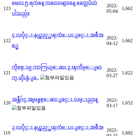
မေလ ၅ ရက်နေ့ ကလေးများနေ့ ခေတ္တပိတ်
2022-
123
1,662
05-04
ပါသည်။
၄ လပိုင္း နယ္လွည့္အၾကံေပးျခင္း အစီအ
2022-
122
1,662
04-12
စဥ္
ကိုဗစ္ ၁၉ ကာကြယ္ေဆး ၃ ၾကိမ္ေျမာ
2022-
121
1,622
03-27
က္ ထိုးနွံျခ..
အန္တီဂ်င္ အျမန္စစ္ေဆးျခင္း လမ္းညႊန္
2022-
120
1,652
03-17
၃ လပိုင္း နယ္လွည့္အၾကံေပးျခင္း အစီအ
2022-
119
1,692
03-15