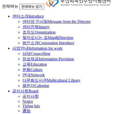
전체메뉴
전체메뉴 닫기
센터소개
Introduce
센터장 인사말
Message from the Director
센터연혁
history
조직도
Organization
찾아오시는 길
Map&Direction
법인소개
Corporation Introduce
사업안내
Information for work
상담
Councelling
정보제공
Information Provision
교육
Education
문화
Culture
연대
Network
다문화도서관
Multicultural Library
캘린더
Calendar
공지사항
Board
공지사항
Notice
Thông báo
通知