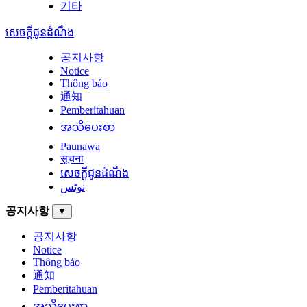
기타
សេចក្តីជូនដំណឹង
공지사항
Notice
Thông báo
通知
Pemberitahuan
အသိပေးစာ
Paunawa
सूचना
សេចក្តីជូនដំណឹង
نوٹس
공지사항
▼
공지사항
Notice
Thông báo
通知
Pemberitahuan
အသိပေးစာ