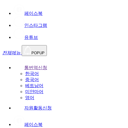
페이스북
인스타그램
유튜브
전체메뉴
POPUP
통번역신청
한국어
중국어
베트남어
미얀마어
영어
자원활동신청
페이스북