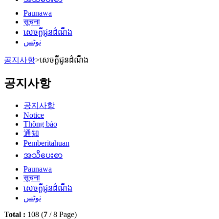
Paunawa
सूचना
សេចក្តីជូនដំណឹង
نوٹس
공지사항
>
សេចក្តីជូនដំណឹង
공지사항
공지사항
Notice
Thông báo
通知
Pemberitahuan
အသိပေးစာ
Paunawa
सूचना
សេចក្តីជូនដំណឹង
نوٹس
Total :
108
(
7
/
8
Page)