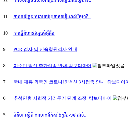
កាលបរិច្ឆេទសេវាបកប្រែភាសារៀងរាល់ថ្ងៃអាទិ..
11
កាលបរិច្ឆេទសេវាបកប្រែភាសារៀងរាល់ថ្ងៃអាទិ..
10
ការធ្វើនំហាន់វប្បធម៌អ៊ីអឹម
9
PCR 검사 및 신속항원검사 안내
8
이주민 백신 추가접종 안내-캄보디아어
7
국내 체류 외국인 코로나19 백신 3차접종 안내_캄보디아
6
추석연휴 사회적 거리두기 단계 조정_캄보디아어
5
ព៌ត័មានស្តីពី ការចាក់វ៉ាក់សាំងកូវីដ-១៩ ដល់..