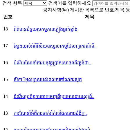
검색 항목
검색어를 입력하세요
공지사항(ka) 게시판 목록으로 번호,제목,
번호
제목
18
ព័ត៌មានជំនួយសកម្មភាពភ្លៀងធ្លាក់ខ្លាំង
17
ស្វែងយល់អំពីវិស័យឧស្សាហកម្មដែលព្យាករណ៍ពី..
16
ដំណឹងណែនាំការអនុវត្តប្រាក់សោធននិវត្តន៍ជា..
15
សិទាិមូលដ្ធានរបស់ពលករចាំណករសុក
14
ដំណឹងប្រព័ន្ធការចាកចេញពីប្រទេសដោយស្មគ្រ័..
13
ការណែនាំអំពីការចាក់វ៉ាក់សាំងការពារជំងឺកូ..
12