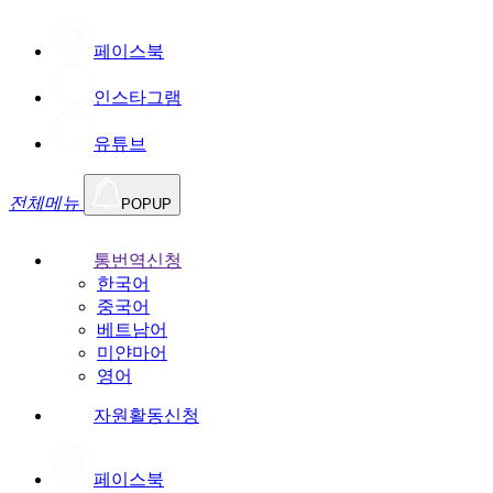
페이스북
인스타그램
유튜브
전체메뉴
POPUP
통번역신청
한국어
중국어
베트남어
미얀마어
영어
자원활동신청
페이스북