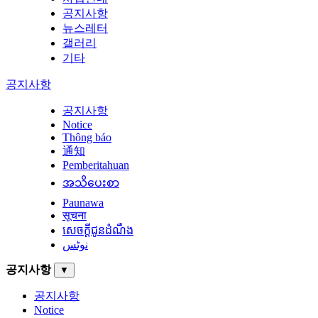
공지사항
뉴스레터
갤러리
기타
공지사항
공지사항
Notice
Thông báo
通知
Pemberitahuan
အသိပေးစာ
Paunawa
सूचना
សេចក្តីជូនដំណឹង
نوٹس
공지사항
▼
공지사항
Notice