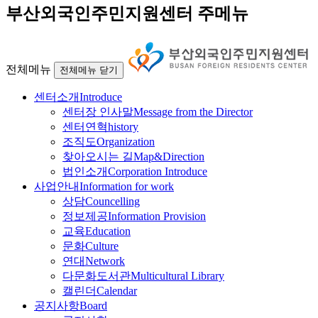
부산외국인주민지원센터 주메뉴
전체메뉴
전체메뉴 닫기
센터소개
Introduce
센터장 인사말
Message from the Director
센터연혁
history
조직도
Organization
찾아오시는 길
Map&Direction
법인소개
Corporation Introduce
사업안내
Information for work
상담
Councelling
정보제공
Information Provision
교육
Education
문화
Culture
연대
Network
다문화도서관
Multicultural Library
캘린더
Calendar
공지사항
Board